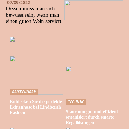
07/09/2022
Dessen muss man sich
bewusst sein, wenn man
einen guten Wein serviert
REISEFÜHRER
Entdecken Sie die perfekte
TECHNIK
Leinenhose bei Lindbergh
Stauraum gut und effizient
Fashion
organisiert durch smarte
Regallösungen