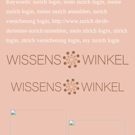
Keywords: zurich login, mein zurich login, meine
zurich login, meine zurich anmelden, zurich
versicherung login, http://www.zurich.de/de-
de/meine-zurich/anmelden, mein zürich login, zürich
login, zürich versicherung login, my zurich login