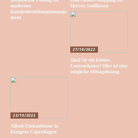
modernes
Herren Stoffhosen
Kundenbeziehungsmanage
ment
27/10/2022
Sind Sie ein kleines
Unternehmen? Hier ist eine
mögliche Mittagslösung
23/10/2022
Allzeit-Einkaufstour in
Kongens Copenhagen