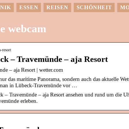
NIK
ESSEN
REISEN
SCHÖNHEIT
M
de webcam
-resort
k – Travemünde – aja Resort
 – aja Resort | wetter.com
ur das maritime Panorama, sondern auch das aktuelle Wet
ft man in Lübeck-Travemünde vor …
ck – Travemünde – aja Resort ansehen und rund um die U
avemünde erleben.