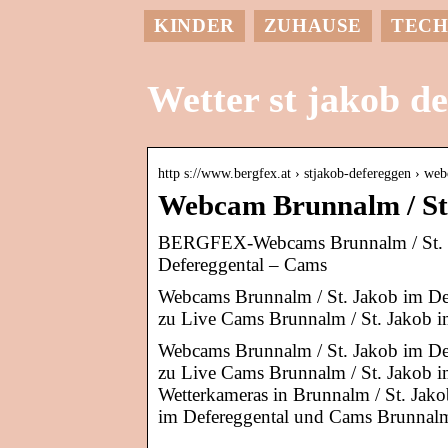
KINDER
ZUHAUSE
TECH
Wetter st jakob d
http s://www.bergfex.at › stjakob-defereggen › we
Webcam Brunnalm / St.
BERGFEX-Webcams Brunnalm / St. Ja
Defereggental – Cams
Webcams Brunnalm / St. Jakob im Defe
zu Live Cams Brunnalm / St. Jakob i
Webcams Brunnalm / St. Jakob im Defe
zu Live Cams Brunnalm / St. Jakob im
Wetterkameras in Brunnalm / St. Jako
im Defereggental und Cams Brunnalm 