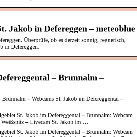
. Jakob in Defereggen – meteoblue
ereggen. Überprüfe, ob es derzeit sonnig, regnerisch,
ob in Defereggen.
efereggental – Brunnalm –
– Brunnalm – Webcams St. Jakob im Defereggental –
igebiet St. Jakob im Defereggental – Brunnalm: Webcam
Weißspitz – Livecam St. Jakob im …
igebiet St. Jakob im Defereggental – Brunnalm: Webcam