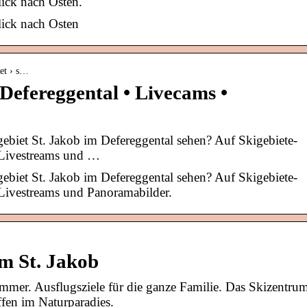
ick nach Osten.
ick nach Osten
iet › s…
Defereggental • Livecams •
gebiet St. Jakob im Defereggental sehen? Auf Skigebiete-
 Livestreams und …
gebiet St. Jakob im Defereggental sehen? Auf Skigebiete-
Livestreams und Panoramabilder.
m St. Jakob
mmer. Ausflugsziele für die ganze Familie. Das Skizentru
ffen im Naturparadies.