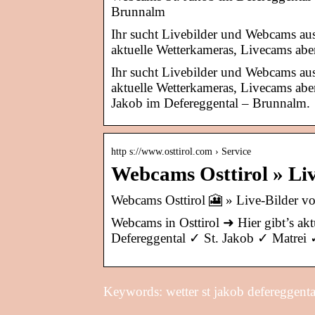
Brunnalm
Ihr sucht Livebilder und Webcams aus
aktuelle Wetterkameras, Livecams abe
Ihr sucht Livebilder und Webcams aus
aktuelle Wetterkameras, Livecams abe
Jakob im Defereggental – Brunnalm.
http s://www.osttirol.com › Service
Webcams Osttirol » Li
Webcams Osttirol 🎦 » Live-Bilder v
Webcams in Osttirol ➜ Hier gibt’s akt
Defereggental ✓ St. Jakob ✓ Matrei
Keywords: wetter st jakob defereggent