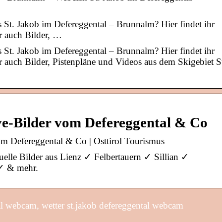
 St. Jakob im Defereggental – Brunnalm? Hier findet ihr
r auch Bilder, …
 St. Jakob im Defereggental – Brunnalm? Hier findet ihr
r auch Bilder, Pistenpläne und Videos aus dem Skigebiet S
ve-Bilder vom Defereggental & Co
om Defereggental & Co | Osttirol Tourismus
uelle Bilder aus Lienz ✓ Felbertauern ✓ Sillian ✓
 ✓ & mehr.
al webcam, wetter st.jakob defereggental webcam