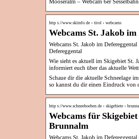
Mooseralm – Webcam 6er Sesselbahn 
http s://www.skiinfo.de › tirol › webcams
Webcams St. Jakob im D
Webcams St. Jakob im Defereggental 
Defereggental
Wie sieht es aktuell im Skigebiet St.
informiert euch über das aktuelle We
Schaue dir die aktuelle Schneelage i
so kannst du dir einen Eindruck von
http s://www.schneehoehen.de › skigebiete › brun
Webcams für Skigebiet 
Brunnalm
Webcams St. Jakob im Defereggental