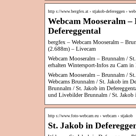
http s://www.bergfex.at › stjakob-defereggen › we
Webcam Mooseralm – B
Defereggental
bergfex – Webcam Mooseralm – Brunn
(2.688m) – Livecam
Webcam Mooseralm – Brunnalm / St. J
erhalten Wintersport-Infos zu Cam i
Webcam Mooseralm – Brunnalm / St. J
Webcams Brunnalm / St. Jakob im Defe
Brunnalm / St. Jakob im Defereggenta
und Livebilder Brunnalm / St. Jakob 
http s://www.foto-webcam.eu › webcam › stjakob
St. Jakob in Deferegge