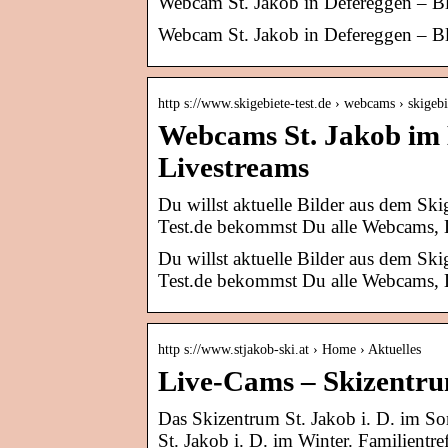
Webcam St. Jakob in Defereggen – Bl
Webcam St. Jakob in Defereggen – Bl
http s://www.skigebiete-test.de › webcams › skigeb
Webcams St. Jakob im 
Livestreams
Du willst aktuelle Bilder aus dem Ski
Test.de bekommst Du alle Webcams,
Du willst aktuelle Bilder aus dem Ski
Test.de bekommst Du alle Webcams, 
http s://www.stjakob-ski.at › Home › Aktuelles
Live-Cams – Skizentru
Das Skizentrum St. Jakob i. D. im So
St. Jakob i. D. im Winter. Familientre