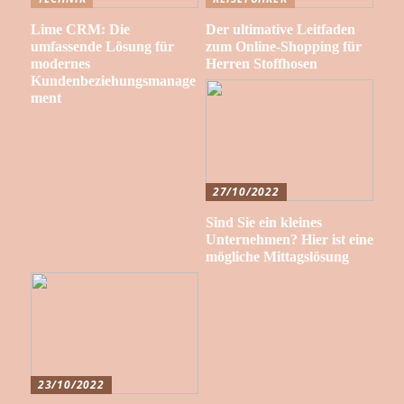
Lime CRM: Die
Der ultimative Leitfaden
umfassende Lösung für
zum Online-Shopping für
modernes
Herren Stoffhosen
Kundenbeziehungsmanage
ment
27/10/2022
Sind Sie ein kleines
Unternehmen? Hier ist eine
mögliche Mittagslösung
23/10/2022