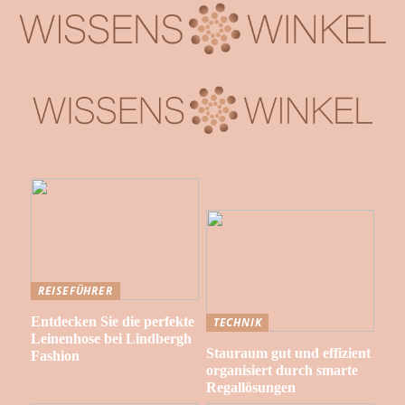
REISEFÜHRER
Entdecken Sie die perfekte
TECHNIK
Leinenhose bei Lindbergh
Stauraum gut und effizient
Fashion
organisiert durch smarte
Regallösungen