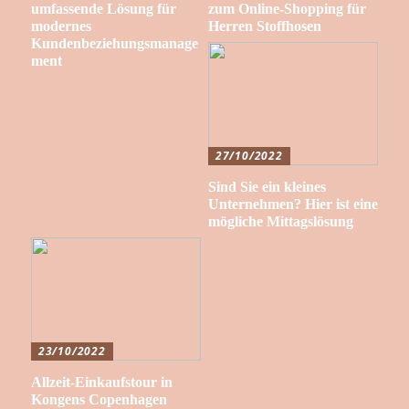
umfassende Lösung für
zum Online-Shopping für
modernes
Herren Stoffhosen
Kundenbeziehungsmanage
ment
27/10/2022
Sind Sie ein kleines
Unternehmen? Hier ist eine
mögliche Mittagslösung
23/10/2022
Allzeit-Einkaufstour in
Kongens Copenhagen