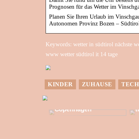
Prognosen für das Wetter im Vinschga
Planen Sie Ihren Urlaub im Vinschgau 
Autonomen Provinz Bozen – Südtirol
Keywords: wetter in südtirol nächste w
www wetter südtirol it 14 tage
KINDER
ZUHAUSE
TECH
M
Allzeit-Einkaufstour
in Kongens
G
Copenhagen
t