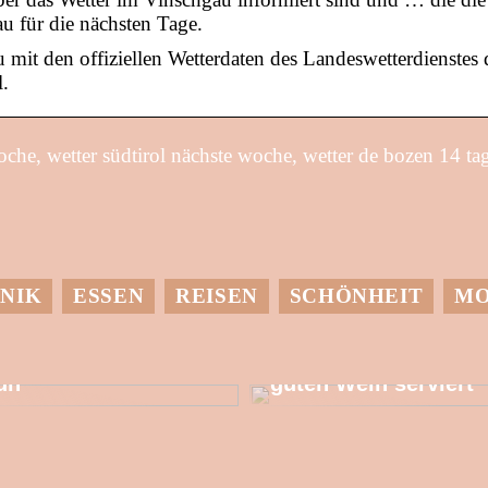
u für die nächsten Tage.
mit den offiziellen Wetterdaten des Landeswetterdienstes 
.
oche, wetter südtirol nächste woche, wetter de bozen 14 ta
NIK
ESSEN
REISEN
SCHÖNHEIT
M
it einer
Dessen muss man
Wärmepumpe etwas
sich bewusst sein,
utes für die Umwelt
wenn man einen
un
guten Wein serviert