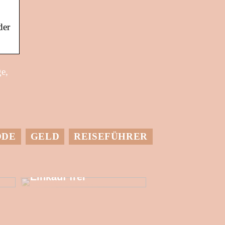
der
ge,
ODE
GELD
REISEFÜHRER
Setzen Sie mehr
finanzielle
Ressourcen für den
Einkauf frei