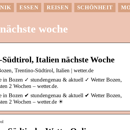
NIK
ESSEN
REISEN
SCHÖNHEIT
M
 nächste woche
-Südtirol, Italien nächste Woche
zen, Trentino-Südtirol, Italien | wetter.de
ge in Bozen ✓ stundengenau & aktuell ✓ Wetter Bozen,
hsten 2 Wochen – wetter.de.
ge in Bozen ✔ stundengenau & aktuell ✔ Wetter Bozen,
chsten 2 Wochen – wetter.de ☀
rol