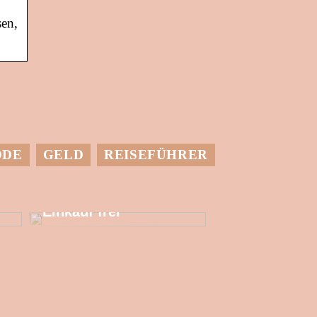
sen,
ODE
GELD
REISEFÜHRER
Setzen Sie mehr
finanzielle
Ressourcen für den
Einkauf frei