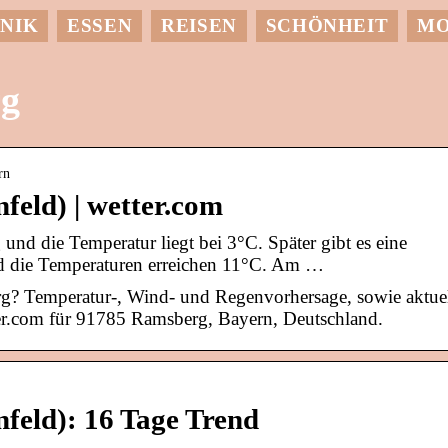
NIK
ESSEN
REISEN
SCHÖNHEIT
M
rg
rn
feld) | wetter.com
nd die Temperatur liegt bei 3°C. Später gibt es eine
 die Temperaturen erreichen 11°C. Am …
rg? Temperatur-, Wind- und Regenvorhersage, sowie aktue
er.com für 91785 Ramsberg, Bayern, Deutschland.
feld): 16 Tage Trend