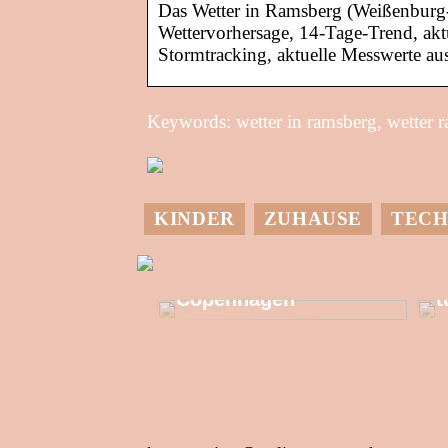
Das Wetter in Ramsberg (Weißenburg-
Wettervorhersage, 14-Tage-Trend, akt
Stormtracking, aktuelle Messwerte au
Keywords: wetter in ramsberg, wetter 
KINDER
ZUHAUSE
TECH
M
Allzeit-Einkaufstour
in Kongens
G
Copenhagen
t