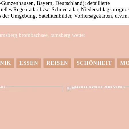
Gunzenhausen, Bayern, Deutschland): detaillierte
uelles Regenradar bzw. Schneeradar, Niederschlagsprogno
s der Umgebung, Satellitenbilder, Vorhersagekarten, u.v.m.
ramsberg brombachsee, ramsberg wetter
NIK
ESSEN
REISEN
SCHÖNHEIT
M
it einer
Dessen muss man
Wärmepumpe etwas
sich bewusst sein,
utes für die Umwelt
wenn man einen
un
guten Wein serviert