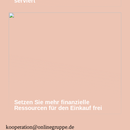
serviert
Setzen Sie mehr finanzielle
Ressourcen für den Einkauf frei
kooperation@onlinegruppe.de