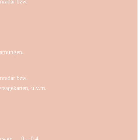
enradar bzw.
warnungen.
enradar bzw.
rsagekarten, u.v.m.
ersage … 0 – 0.4