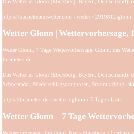
Das Wetter in Glonn (Ebersberg, Bayern, Deutschland): de
http s://kachelmannwetter.com › wetter › 2919812-glonn
Wetter Glonn | Wettervorhersage,
Wetter Glonn, 7 Tage Wettervorhersage. Glonn, das Wette
freemeteo.de.
Das Wetter in Glonn (Ebersberg, Bayern, Deutschland): de
Schneeradar, Niederschlagsprognosen, Stormtracking, akt
http s://freemeteo.de › wetter › glonn › 7-Tage › Liste
Wetter Glonn – 7 Tage Wettervorhe
Wettervorhersage für Glonn, Kreis Ebersberg, Oberbayer