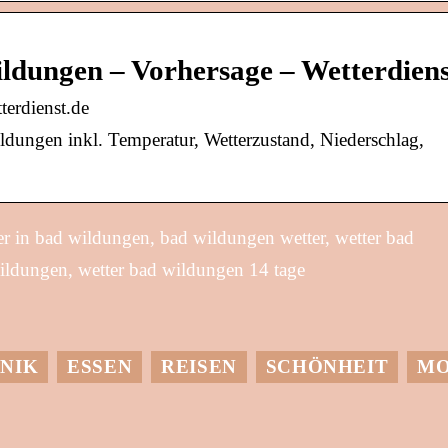
ldungen – Vorhersage – Wetterdiens
erdienst.de
dungen inkl. Temperatur, Wetterzustand, Niederschlag,
r in bad wildungen, bad wildungen wetter, wetter bad
wildungen, wetter bad wildungen 14 tage
NIK
ESSEN
REISEN
SCHÖNHEIT
M
it einer
Dessen muss man
Wärmepumpe etwas
sich bewusst sein,
utes für die Umwelt
wenn man einen
un
guten Wein serviert