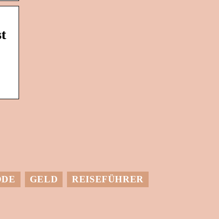
t
ODE
GELD
REISEFÜHRER
Setzen Sie mehr
finanzielle
Ressourcen für den
Einkauf frei