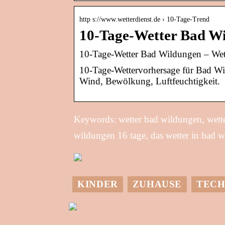
http s://www.wetterdienst.de › 10-Tage-Trend
10-Tage-Wetter Bad Wi
10-Tage-Wetter Bad Wildungen – Wett
10-Tage-Wettervorhersage für Bad Wil
Wind, Bewölkung, Luftfeuchtigkeit.
Keywords: wetter bad wildungen, wette
wildungen 16 tage, das wetter in bad 
KINDER
ZUHAUSE
TECH
M
Allzeit-Einkaufstour
in Kongens
G
Copenhagen
t