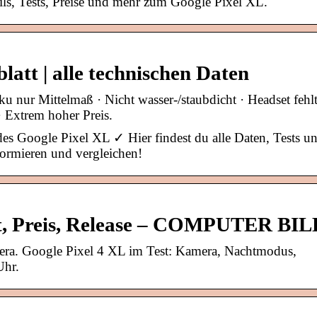
ails, Tests, Preise und mehr zum Google Pixel XL.
att | alle technischen Daten
 Mittelmaß · Nicht wasser-/staubdicht · Headset fehlt
· Extrem hoher Preis.
des Google Pixel XL ✓ Hier findest du alle Daten, Tests u
formieren und vergleichen!
st, Preis, Release – COMPUTER BI
era. Google Pixel 4 XL im Test: Kamera, Nachtmodus,
Uhr.