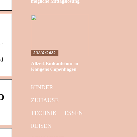
mögliche Mittagslösung
 ·
23/10/2022
nd
Allzeit-Einkaufstour in
Kongens Copenhagen
KINDER
LD
ZUHAUSE
TECHNIK
ESSEN
REISEN