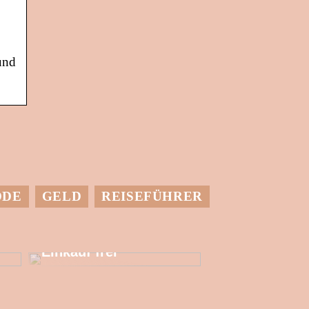
und
ODE
GELD
REISEFÜHRER
Setzen Sie mehr
finanzielle
Ressourcen für den
Einkauf frei