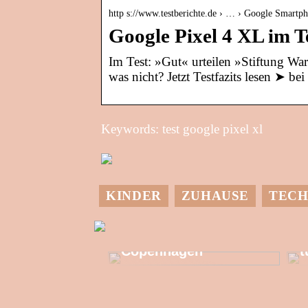
http s://www.testberichte.de › … › Google Smartp
Google Pixel 4 XL im T
Im Test: »Gut« urteilen »Stiftung W
was nicht? Jetzt Testfazits lesen ➤ bei
Keywords: test google pixel xl
KINDER
ZUHAUSE
TECH
M
Allzeit-Einkaufstour
in Kongens
G
Copenhagen
t