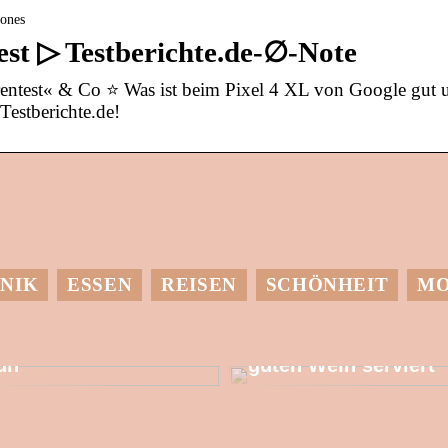
hones
est ▷ Testberichte.de-∅-Note
arentest« & Co ⭐ Was ist beim Pixel 4 XL von Google gut 
 Testberichte.de!
NIK
ESSEN
REISEN
SCHÖNHEIT
M
it einer
Dessen muss man
Wärmepumpe etwas
sich bewusst sein,
utes für die Umwelt
wenn man einen
un
guten Wein serviert