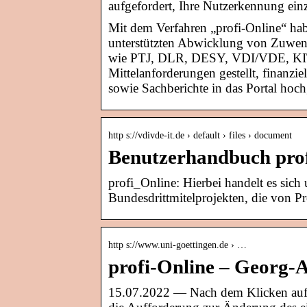
aufgefordert, Ihre Nutzerkennung ei
Mit dem Verfahren „profi-Online“ ha
unterstützten Abwicklung von Zuwe
wie PTJ, DLR, DESY, VDI/VDE, KIT)
Mittelanforderungen gestellt, finanzi
sowie Sachberichte in das Portal hoc
http s://vdivde-it.de › default › files › document
Benutzerhandbuch prof
profi_Online: Hierbei handelt es sich
Bundesdrittmitelprojekten, die von P
http s://www.uni-goettingen.de › …
profi-Online – Georg-A
15.07.2022 — Nach dem Klicken auf 