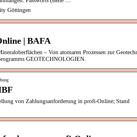
inmaligen. Passworts (siehe …
ity Göttingen
 Online | BAFA
Mineraloberflächen – Von atomaren Prozessen zur Geotech
erprogramms GEOTECHNOLOGIEN.
chung
MBF
stellung von Zahlungsanforderung in profi-Online; Stand