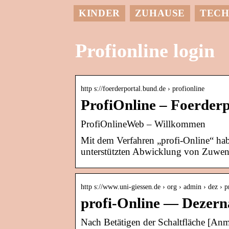
KINDER
ZUHAUSE
TECH
Profionline login
http s://foerderportal.bund.de › profionline
ProfiOnline – Foerderp
ProfiOnlineWeb – Willkommen
Mit dem Verfahren „profi-Online“ ha
unterstützten Abwicklung von Zuw
http s://www.uni-giessen.de › org › admin › dez › 
profi-Online — Dezern
Nach Betätigen der Schaltfläche [Anm