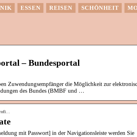
NIK
ESSEN
REISEN
SCHÖNHEIT
M
ortal – Bundesportal
ben Zuwendungsempfänger die Möglichkeit zur elektronis
endungen des Bundes (BMBF und …
profi…
ate
eldung mit Passwort] in der Navigationsleiste werden Sie