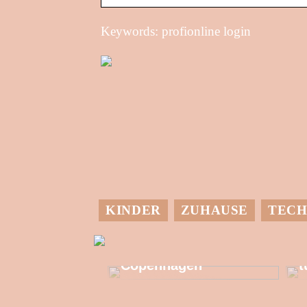
Keywords: profionline login
KINDER
ZUHAUSE
TECH
M
Allzeit-Einkaufstour
in Kongens
G
Copenhagen
t