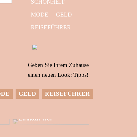
SCHÖNHEIT
MODE
GELD
REISEFÜHRER
Geben Sie Ihrem Zuhause
einen neuen Look: Tipps!
ODE
GELD
REISEFÜHRER
Setzen Sie mehr
finanzielle
Ressourcen für den
Einkauf frei