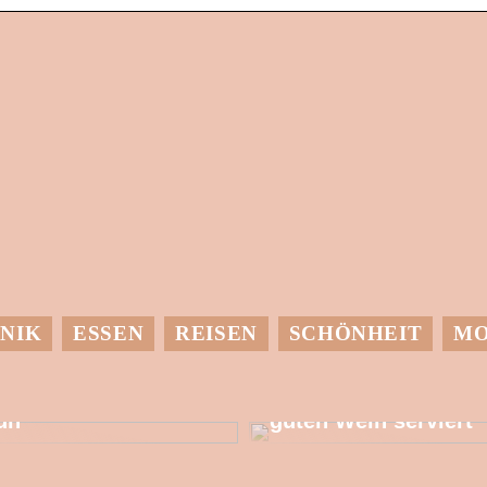
NIK
ESSEN
REISEN
SCHÖNHEIT
M
it einer
Dessen muss man
Wärmepumpe etwas
sich bewusst sein,
utes für die Umwelt
wenn man einen
un
guten Wein serviert