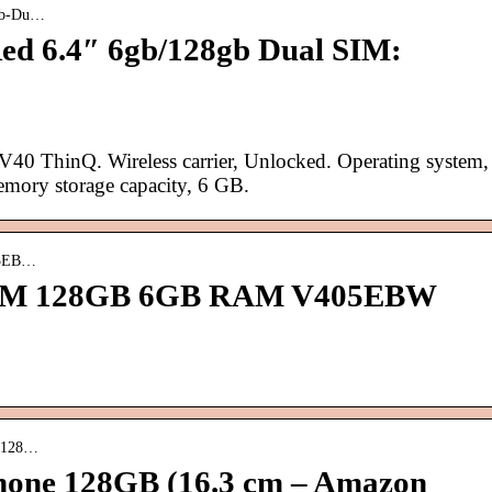
8gb-Du…
ed 6.4″ 6gb/128gb Dual SIM:
V40 ThinQ. Wireless carrier, Unlocked. Operating system,
emory storage capacity, 6 GB.
05EB…
SIM 128GB 6GB RAM V405EBW
e-128…
one 128GB (16.3 cm – Amazon