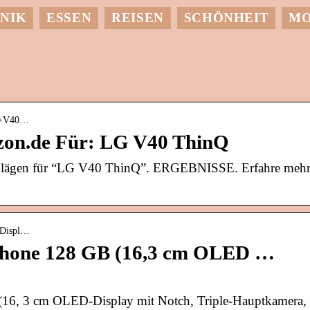
NIK
ESSEN
REISEN
SCHÖNHEIT
M
LG+V40…
zon.de Für: LG V40 ThinQ
chlägen für “LG V40 ThinQ”. ERGEBNISSE. Erfahre meh
-Displ…
hone 128 GB (16,3 cm OLED …
6, 3 cm OLED-Display mit Notch, Triple-Hauptkamera,