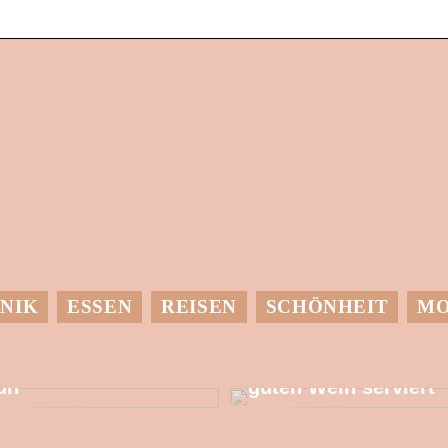
NIK
ESSEN
REISEN
SCHÖNHEIT
M
it einer
Dessen muss man
Wärmepumpe etwas
sich bewusst sein,
utes für die Umwelt
wenn man einen
un
guten Wein serviert