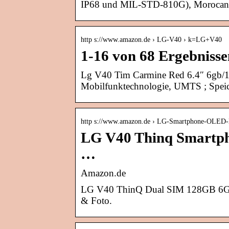
IP68 und MIL-STD-810G), Morocan B
http s://www.amazon.de › LG-V40 › k=LG+V40
1-16 von 68 Ergebniss
Lg V40 Tim Carmine Red 6.4″ 6gb/12
Mobilfunktechnologie, UMTS ; Speich
http s://www.amazon.de › LG-Smartphone-OLED
LG V40 Thinq Smartph
…
Amazon.de
LG V40 ThinQ Dual SIM 128GB 6G
& Foto.