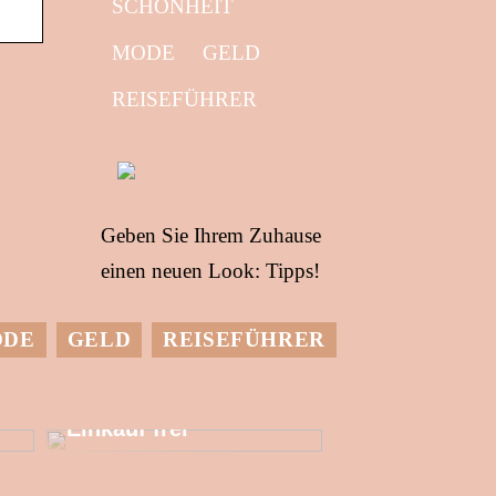
SCHÖNHEIT
MODE
GELD
REISEFÜHRER
Geben Sie Ihrem Zuhause
einen neuen Look: Tipps!
ODE
GELD
REISEFÜHRER
Setzen Sie mehr
finanzielle
Ressourcen für den
Einkauf frei