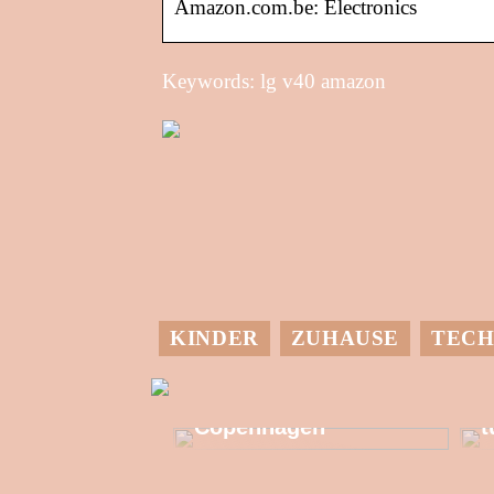
Amazon.com.be: Electronics
Keywords: lg v40 amazon
KINDER
ZUHAUSE
TECH
M
Allzeit-Einkaufstour
in Kongens
G
Copenhagen
t