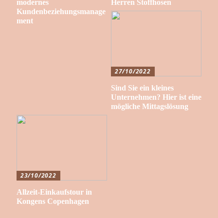
modernes
Herren Stoffhosen
Kundenbeziehungsmanage
ment
27/10/2022
Sind Sie ein kleines
Unternehmen? Hier ist eine
mögliche Mittagslösung
23/10/2022
Allzeit-Einkaufstour in
Kongens Copenhagen