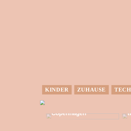
KINDER
ZUHAUSE
TECH
M
Allzeit-Einkaufstour
in Kongens
G
Copenhagen
t