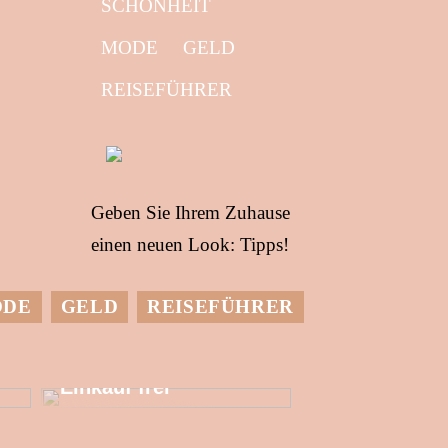
SCHÖNHEIT
MODE
GELD
REISEFÜHRER
Geben Sie Ihrem Zuhause
einen neuen Look: Tipps!
ODE
GELD
REISEFÜHRER
Setzen Sie mehr
finanzielle
Ressourcen für den
Einkauf frei