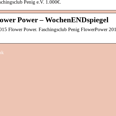
chingsclub Penig e.V. 1.000€.
Flower Power – WochenENDspiegel
2015 Flower Power. Faschingsclub Penig FlowerPower 201
ok