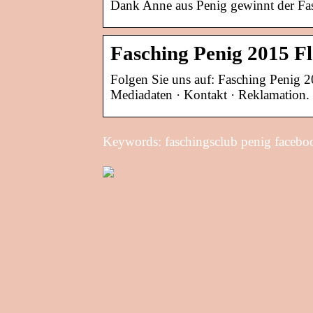
Dank Anne aus Penig gewinnt der Fas
Fasching Penig 2015 
Folgen Sie uns auf: Fasching Penig 
Mediadaten · Kontakt · Reklamation.
Keywords: faschingsclub penig facebo