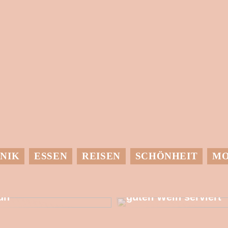
NIK
ESSEN
REISEN
SCHÖNHEIT
M
it einer
Dessen muss man
Wärmepumpe etwas
sich bewusst sein,
utes für die Umwelt
wenn man einen
un
guten Wein serviert