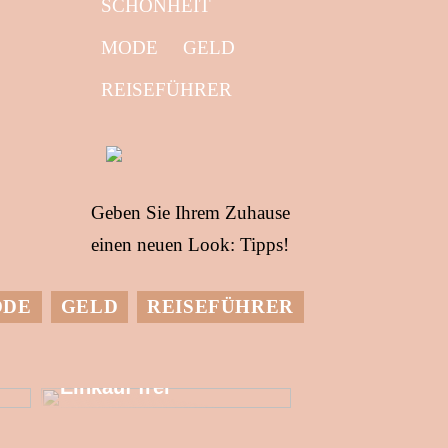
SCHÖNHEIT
MODE
GELD
REISEFÜHRER
Geben Sie Ihrem Zuhause
einen neuen Look: Tipps!
ODE
GELD
REISEFÜHRER
Setzen Sie mehr
finanzielle
Ressourcen für den
Einkauf frei