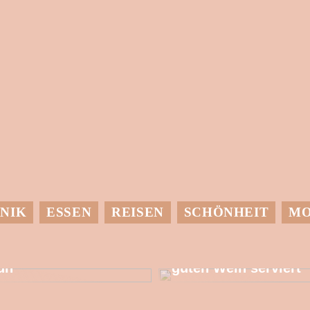
NIK
ESSEN
REISEN
SCHÖNHEIT
M
it einer
Dessen muss man
Wärmepumpe etwas
sich bewusst sein,
utes für die Umwelt
wenn man einen
un
guten Wein serviert