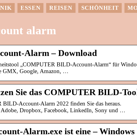
NIK
ESSEN
REISEN
SCHÖNHEIT
M
count alarm
unt-Alarm – Download
erheitstool „COMPUTER BILD-Account-Alarm“ für Wind
 wie GMX, Google, Amazon, …
utzen Sie das COMPUTER BILD-Too
LD-Account-Alarm 2022 finden Sie das heraus.
ie Adobe, Dropbox, Facebook, LinkedIn, Sony und …
nt-Alarm.exe ist eine – Windows