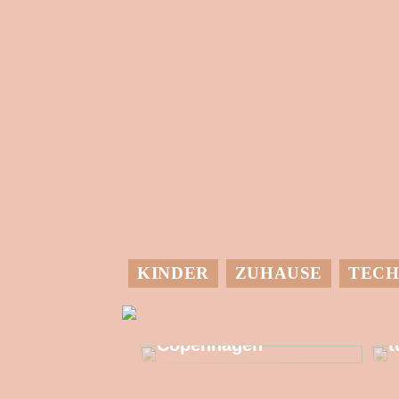
KINDER
ZUHAUSE
TECH
M
Allzeit-Einkaufstour
in Kongens
G
Copenhagen
t