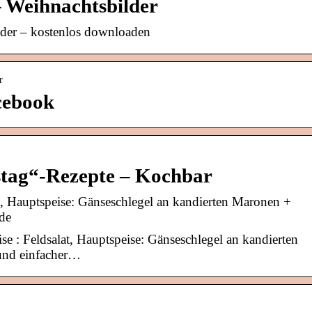
– Weihnachtsbilder
lder – kostenlos downloaden
r
cebook
stag“-Rezepte – Kochbar
at, Hauptspeise: Gänseschlegel an kandierten Maronen +
de
se : Feldsalat, Hauptspeise: Gänseschlegel an kandierten
und einfacher…