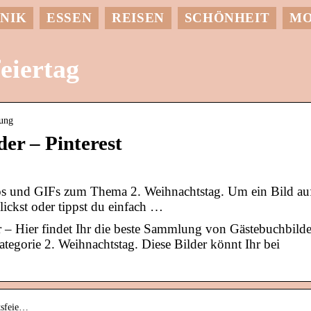
NIK
ESSEN
REISEN
SCHÖNHEIT
M
eiertag
nung
er – Pinterest
otos und GIFs zum Thema 2. Weihnachtstag. Um ein Bild au
ickst oder tippst du einfach …
 – Hier findet Ihr die beste Sammlung von Gästebuchbilde
tegorie 2. Weihnachtstag. Diese Bilder könnt Ihr bei
tsfeie…