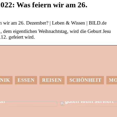
2022: Was feiern wir am 26.
ern wir am 26. Dezember? | Leben & Wissen | BILD.de
, dem eigentlichen Weihnachtstag, wird die Geburt Jesu
.12. gefeiert wird.
NIK
ESSEN
REISEN
SCHÖNHEIT
M
it einer
Dessen muss man
Wärmepumpe etwas
sich bewusst sein,
utes für die Umwelt
wenn man einen
un
guten Wein serviert