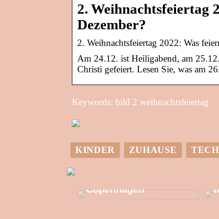
2. Weihnachtsfeiertag 
Dezember?
2. Weihnachtsfeiertag 2022: Was fei
Am 24.12. ist Heiligabend, am 25.12.
Christi gefeiert. Lesen Sie, was am 26
Keywords: bild 2 weihnachtsfeiertag
KINDER
ZUHAUSE
TECH
M
Allzeit-Einkaufstour
in Kongens
G
Copenhagen
t