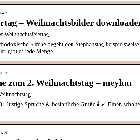
› zwei…
ertag – Weihnachtsbilder downloade
r Weihnachtsfeiertag
thodoxische Kirche begeht den Stephanstag beispielsweise
ier gibt es jede Menge …
achtst…
he zum 2. Weihnachtstag – meyluu
Weihnachtstag
+ lustige Sprüche & besinnliche Grüße 🕯️ ✓ Einen schön
 2-wei…