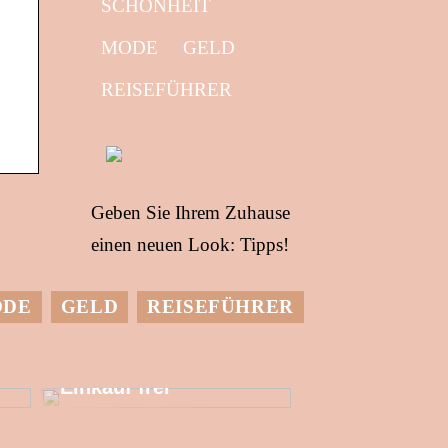
SCHÖNHEIT
MODE
GELD
REISEFÜHRER
Geben Sie Ihrem Zuhause
einen neuen Look: Tipps!
ODE
GELD
REISEFÜHRER
Setzen Sie mehr
finanzielle
Ressourcen für den
Einkauf frei