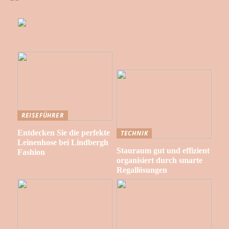
REISEFÜHRER
Entdecken Sie die perfekte
TECHNIK
Leinenhose bei Lindbergh
Stauraum gut und effizient
Fashion
organisiert durch smarte
Regallösungen