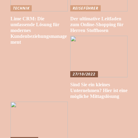
TECHNIK
REISEFÜHRER
Lime CRM: Die
Der ultimative Leitfaden
umfassende Lösung für
zum Online-Shopping für
modernes
Herren Stoffhosen
Kundenbeziehungsmanage
ment
27/10/2022
Sind Sie ein kleines
Unternehmen? Hier ist eine
mögliche Mittagslösung