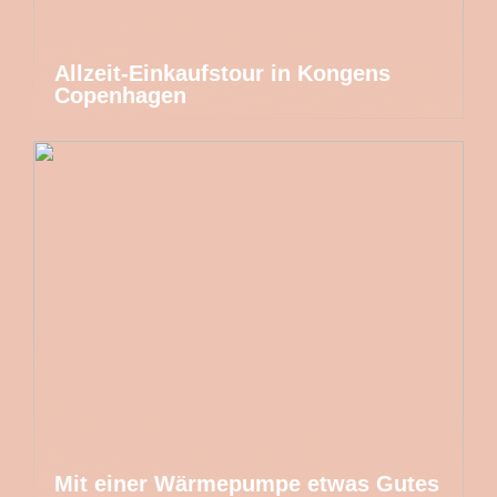
Allzeit-Einkaufstour in Kongens
Copenhagen
Mit einer Wärmepumpe etwas Gutes